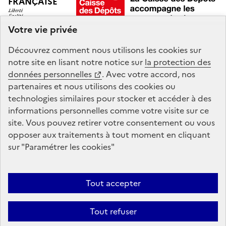
FRANÇAISE
Votre vie privée
Découvrez comment nous utilisons les
cookies
sur
Mon hub de données Agora est un service intégré à
notre site en lisant notre notice sur
la protection des
Mon Compte Formation, mandaté par le
ministère du
données personnelles
. Avec votre accord, nos
Travail et des Solidarités
.
partenaires et nous utilisons des
cookies
ou
technologies similaires pour stocker et accéder à des
informations personnelles comme votre visite sur ce
legifrance.gouv.fr
gouvernement.fr
site. Vous pouvez retirer votre consentement ou vous
opposer aux traitements à tout moment en cliquant
service-public.fr
data.gouv.fr
sur "Paramétrer les
cookies
"
Plan du site
Conditions Générales d’Utilisation
Mentions légales
Tout accepter
Protection des données personnelles et cookies
Accessibilité : non
Tout refuser
conforme
Gestion des cookies