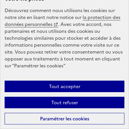
anonymisées pour valider les choix de variations.
Découvrez comment nous utilisons les
cookies
sur
notre site en lisant notre notice sur
la protection des
Nom
données personnelles
. Avec votre accord, nos
du
Durée de
partenaires et nous utilisons des
cookies
ou
cookie
Finalité
conservation
technologies similaires pour stocker et accéder à des
informations personnelles comme votre visite sur ce
AB
Ce cookie est utilisé
13 mois
site. Vous pouvez retirer votre consentement ou vous
TASTY
dans le cadre de
opposer aux traitements à tout moment en cliquant
tests multi-variables.
sur "Paramétrer les
cookies
"
C'est un outil utilisé
pour combiner ou
modifier le contenu
Tout accepter
du site.
Collecte des données via le
Tout refuser
formulaire Dotation
Paramétrer les
cookies
Lanceurs d'Alerte