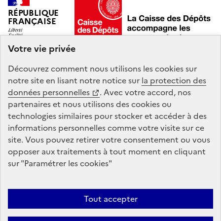
RÉPUBLIQUE
FRANÇAISE
Votre vie privée
Découvrez comment nous utilisons les
cookies
sur
Mon hub de données Agora est un service intégré à
notre site en lisant notre notice sur
la protection des
Mon Compte Formation, mandaté par le
ministère du
données personnelles
. Avec votre accord, nos
Travail et des Solidarités
.
partenaires et nous utilisons des
cookies
ou
technologies similaires pour stocker et accéder à des
informations personnelles comme votre visite sur ce
legifrance.gouv.fr
gouvernement.fr
site. Vous pouvez retirer votre consentement ou vous
opposer aux traitements à tout moment en cliquant
service-public.fr
data.gouv.fr
sur "Paramétrer les
cookies
"
Plan du site
Conditions Générales d’Utilisation
Mentions légales
Tout accepter
Protection des données personnelles et cookies
Accessibilité : non