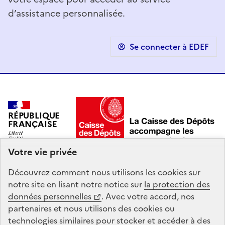
d’assistance personnalisée.
Se connecter à EDEF
RÉPUBLIQUE
FRANÇAISE
Votre vie privée
Découvrez comment nous utilisons les
cookies
sur
Mon hub de données Agora est un service intégré à
notre site en lisant notre notice sur
la protection des
Mon Compte Formation, mandaté par le
ministère du
données personnelles
. Avec votre accord, nos
Travail et des Solidarités
.
partenaires et nous utilisons des
cookies
ou
technologies similaires pour stocker et accéder à des